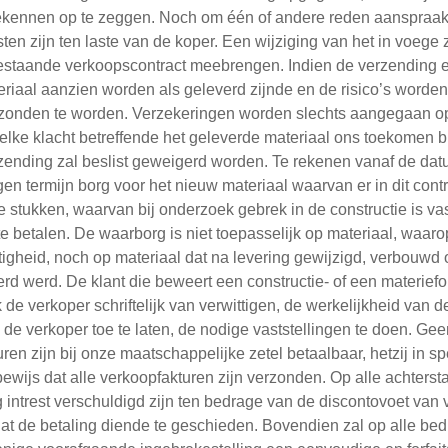
toekennen op te zeggen. Noch om één of andere reden aanspra
ten zijn ten laste van de koper. Een wijziging van het in voege 
staande verkoopscontract meebrengen. Indien de verzending een
teriaal aanzien worden als geleverd zijnde en de risico’s word
rzonden te worden. Verzekeringen worden slechts aangegaan op 
et elke klacht betreffende het geleverde materiaal ons toekome
zending zal beslist geweigerd worden. Te rekenen vanaf de datum
 termijn borg voor het nieuw materiaal waarvan er in dit contr
de stukken, waarvan bij onderzoek gebrek in de constructie is v
e betalen. De waarborg is niet toepasselijk op materiaal, waa
latigheid, noch op materiaal dat na levering gewijzigd, verbouwd
rd werd. De klant die beweert een constructie- of een materiefo
 verkoper schriftelijk van verwittigen, de werkelijkheid van de
de verkoper toe te laten, de nodige vaststellingen te doen. Gee
uren zijn bij onze maatschappelijke zetel betaalbaar, hetzij in sp
ewijs dat alle verkoopfakturen zijn verzonden. Op alle achterst
intrest verschuldigd zijn ten bedrage van de discontovoet van 
at de betaling diende te geschieden. Bovendien zal op alle bedr