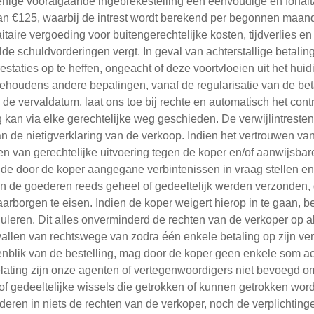
r enige voorafgaande ingebrekestelling een eenvoudige en forfa
 €125, waarbij de intrest wordt berekend per begonnen maand 
faitaire vergoeding voor buitengerechtelijke kosten, tijdverlies 
e schuldvorderingen vergt. In geval van achterstallige betaling
restaties op te heffen, ongeacht of deze voortvloeien uit het hui
behoudens andere bepalingen, vanaf de regularisatie van de betal
 de vervaldatum, laat ons toe bij rechte en automatisch het contr
 kan via elke gerechtelijke weg geschieden. De verwijlintresten,
n de nietigverklaring van de verkoop. Indien het vertrouwen va
n van gerechtelijke uitvoering tegen de koper en/of aanwijsbar
 de door de koper aangegane verbintenissen in vraag stellen e
dien de goederen reeds geheel of gedeeltelijk werden verzonden,
rborgen te eisen. Indien de koper weigert hierop in te gaan, b
nuleren. Dit alles onverminderd de rechten van de verkoper op 
len van rechtswege van zodra één enkele betaling op zijn verv
enblik van de bestelling, mag door de koper geen enkele som a
lating zijn onze agenten of vertegenwoordigers niet bevoegd om k
 of gedeeltelijke wissels die getrokken of kunnen getrokken wo
eren in niets de rechten van de verkoper, noch de verplichting