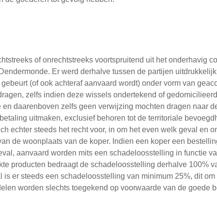
htstreeks of onrechtstreeks voortspruitend uit het onderhavig co
endermonde. Er werd derhalve tussen de partijen uitdrukkelij
k gebeurt (of ook achteraf aanvaard wordt) onder vorm van geacc
ragen, zelfs indien deze wissels ondertekend of gedomicilieerd
en daarenboven zelfs geen verwijzing mochten dragen naar 
betaling uitmaken, exclusief behoren tot de territoriale bevoeg
 echter steeds het recht voor, in om het even welk geval en o
n de woonplaats van de koper. Indien een koper een bestelling
eval, aanvaard worden mits een schadeloosstelling in functie va
rkte producten bedraagt de schadeloosstelling derhalve 100% v
al is er steeds een schadeloosstelling van minimum 25%, dit om
delen worden slechts toegekend op voorwaarde van de goede b