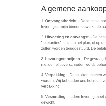
Algemene aankoo
1.
Ontvangstbericht
. - Deze bestelbo
leveringstermijn binnen dewelke de a
2.
Uitvoering en ontvangst
. - De bes
"toleranties", enz. op het plan, of o
zullen worden teruggestuurd. De beta
3.
Leveringstermijnen
. - De gevraag
met de helft overschreden wordt, behoud
4.
Verpakking
. - De stukken moeten w
worden. Wij behouden ons het recht vo
verpakking.
5.
Verzending
. - Iedere levering moet
gewicht.