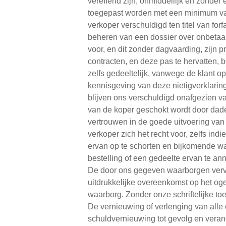
vereffend zijn, onmiddellijk en zonde
toegepast worden met een minimum van
verkoper verschuldigd ten titel van for
beheren van een dossier over onbetaald
voor, en dit zonder dagvaarding, zijn p
contracten, en deze pas te hervatten, 
zelfs gedeeltelijk, vanwege de klant op
kennisgeving van deze nietigverklaring
blijven ons verschuldigd onafgezien va
van de koper geschokt wordt door dade
vertrouwen in de goede uitvoering van
verkoper zich het recht voor, zelfs in
ervan op te schorten en bijkomende waa
bestelling of een gedeelte ervan te an
De door ons gegeven waarborgen verval
uitdrukkelijke overeenkomst op het og
waarborg. Zonder onze schriftelijke toe
De vernieuwing of verlenging van alle
schuldvernieuwing tot gevolg en verand