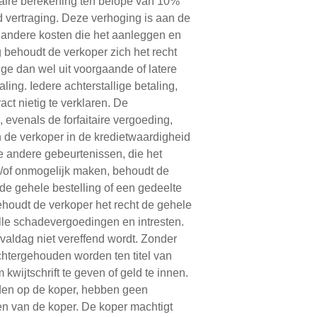
itaire berekening ten belope van 10%
vertraging. Deze verhoging is aan de
en andere kosten die het aanleggen en
 behoudt de verkoper zich het recht
dige dan wel uit voorgaande of latere
ing. Iedere achterstallige betaling,
act nietig te verklaren. De
 evenals de forfaitaire vergoeding,
n de verkoper in de kredietwaardigheid
e andere gebeurtenissen, die het
n/of onmogelijk maken, behoudt de
 de gehele bestelling of een gedeelte
ehoudt de verkoper het recht de gehele
alle schadevergoedingen en intresten.
aldag niet vereffend wordt. Zonder
chtergehouden worden ten titel van
wijtschrift te geven of geld te innen.
rden op de koper, hebben geen
en van de koper. De koper machtigt