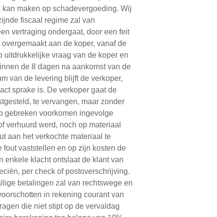
ak kan maken op schadevergoeding. Wij
zijnde fiscaal regime zal van
 vertraging ondergaat, door een feit
en overgemaakt aan de koper, vanaf de
uitdrukkelijke vraag van de koper en
n binnen de 8 dagen na aankomst van de
 van de levering blijft de verkoper,
act sprake is. De verkoper gaat de
astgesteld, te vervangen, maar zonder
rop gebreken voorkomen ingevolge
 of verhuurd werd, noch op materiaal
ut aan het verkochte materiaal te
 fout vaststellen en op zijn kosten de
n enkele klacht ontslaat de klant van
eciën, per check of postoverschrijving.
allige betalingen zal van rechtswege en
voorschotten in rekening courant van
agen die niet stipt op de vervaldag