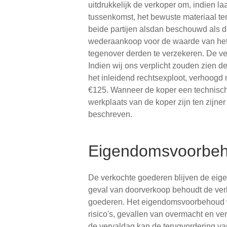
uitdrukkelijk de verkoper om, indien la
tussenkomst, het bewuste materiaal ter
beide partijen alsdan beschouwd als 
wederaankoop voor de waarde van het 
tegenover derden te verzekeren. De ver
Indien wij ons verplicht zouden zien d
het inleidend rechtsexploot, verhoogd 
€125. Wanneer de koper een technische
werkplaats van de koper zijn ten zijne
beschreven.
Eigendomsvoorbe
De verkochte goederen blijven de eige
geval van doorverkoop behoudt de ver
goederen. Het eigendomsvoorbehoud wo
risico's, gevallen van overmacht en v
de vervaldag kan de terugvordering va