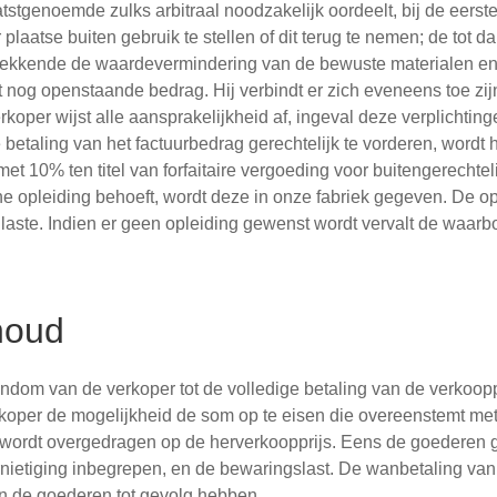
atstgenoemde zulks arbitraal noodzakelijk oordeelt, bij de eerst
 plaatse buiten gebruik te stellen of dit terug te nemen; de tot
dekkende de waardevermindering van de bewuste materialen en 
nog openstaande bedrag. Hij verbindt er zich eveneens toe zij
koper wijst alle aansprakelijkheid af, ingeval deze verplichti
e betaling van het factuurbedrag gerechtelijk te vorderen, word
met 10% ten titel van forfaitaire vergoeding voor buitengerechte
 opleiding behoeft, wordt deze in onze fabriek gegeven. De op
r laste. Indien er geen opleiding gewenst wordt vervalt de waar
houd
ndom van de verkoper tot de volledige betaling van de verkoopp
koper de mogelijkheid de som op te eisen die overeenstemt me
rdt overgedragen op de herverkoopprijs. Eens de goederen gel
ernietiging inbegrepen, en de bewaringslast. De wanbetaling va
n de goederen tot gevolg hebben.