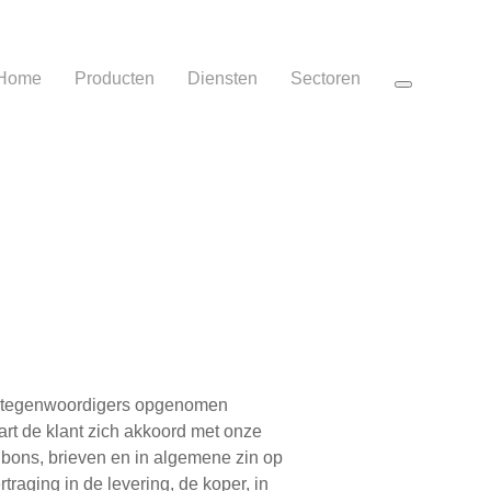
Home
Producten
Diensten
Sectoren
e vertegenwoordigers opgenomen
aart de klant zich akkoord met onze
lbons, brieven en in algemene zin op
traging in de levering, de koper, in