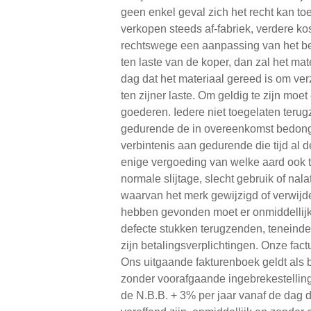
geen enkel geval zich het recht kan 
verkopen steeds af-fabriek, verdere kos
rechtswege een aanpassing van het be
ten laste van de koper, dan zal het ma
dag dat het materiaal gereed is om ve
ten zijner laste. Om geldig te zijn mo
goederen. Iedere niet toegelaten terug
gedurende de in overeenkomst bedongen
verbintenis aan gedurende die tijd al 
enige vergoeding van welke aard ook t
normale slijtage, slecht gebruik of na
waarvan het merk gewijzigd of verwijde
hebben gevonden moet er onmiddellijk de
defecte stukken terugzenden, teneinde 
zijn betalingsverplichtingen. Onze fact
Ons uitgaande fakturenboek geldt als b
zonder voorafgaande ingebrekestelling 
de N.B.B. + 3% per jaar vanaf de dag d